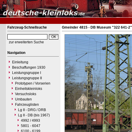
Fahrzeug-Schnellsuche
Gmeinder 4815 - DB Museum "322 641-2"
zur erweiterten Suche
Navigation
Einleitung
Beschaffungen 1930
Leistungsgruppe I
Leistungsgruppe II
Prototypen / Vorserien
Einheitskleinloks
Versuchsloks
Umbauten
Fahrzeuglisten
Lg II - DRG / DRB
Lg II - DB (bis 1967)
4992 / 4993
5801 - 6047
6100 - 6199