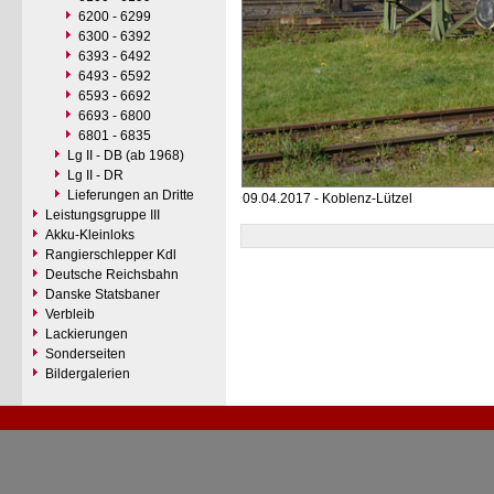
6200 - 6299
6300 - 6392
6393 - 6492
6493 - 6592
6593 - 6692
6693 - 6800
6801 - 6835
Lg II - DB (ab 1968)
Lg II - DR
Lieferungen an Dritte
09.04.2017 - Koblenz-Lützel
Leistungsgruppe III
Akku-Kleinloks
Rangierschlepper Kdl
Deutsche Reichsbahn
Danske Statsbaner
Verbleib
Lackierungen
Sonderseiten
Bildergalerien