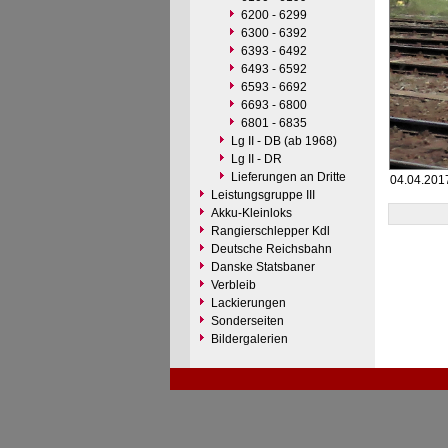
6200 - 6299
6300 - 6392
6393 - 6492
6493 - 6592
6593 - 6692
6693 - 6800
6801 - 6835
Lg II - DB (ab 1968)
Lg II - DR
Lieferungen an Dritte
04.04.2017
Leistungsgruppe III
Akku-Kleinloks
Rangierschlepper Kdl
Deutsche Reichsbahn
Danske Statsbaner
Verbleib
Lackierungen
Sonderseiten
Bildergalerien