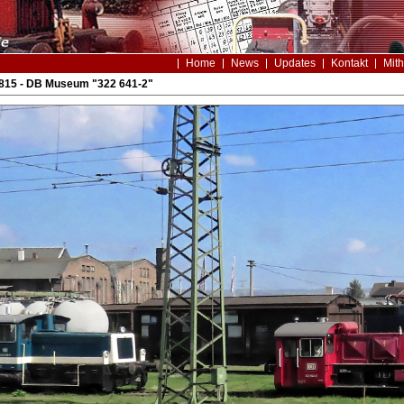
Home
News
Updates
Kontakt
Mith
815 - DB Museum "322 641-2"