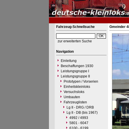
Fahrzeug-Schnellsuche
Gmeinder 4
zur erweiterten Suche
Navigation
Einleitung
Beschaffungen 1930
Leistungsgruppe I
Leistungsgruppe II
Prototypen / Vorserien
Einheitskleinloks
Versuchsloks
Umbauten
Fahrzeuglisten
Lg II - DRG / DRB
Lg II - DB (bis 1967)
4992 / 4993
5801 - 6047
6100 - 6199