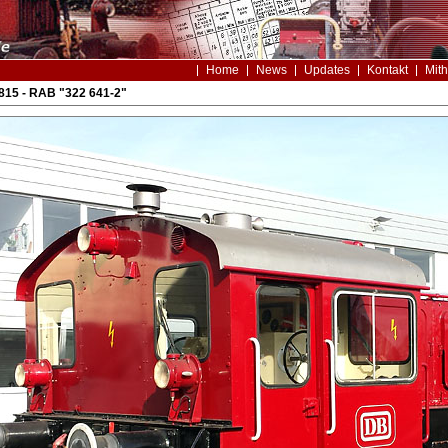
Home
News
Updates
Kontakt
Mith
815 - RAB "322 641-2"