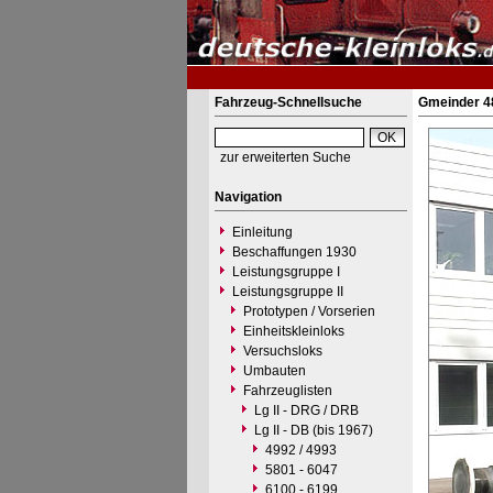
Fahrzeug-Schnellsuche
Gmeinder 4
zur erweiterten Suche
Navigation
Einleitung
Beschaffungen 1930
Leistungsgruppe I
Leistungsgruppe II
Prototypen / Vorserien
Einheitskleinloks
Versuchsloks
Umbauten
Fahrzeuglisten
Lg II - DRG / DRB
Lg II - DB (bis 1967)
4992 / 4993
5801 - 6047
6100 - 6199