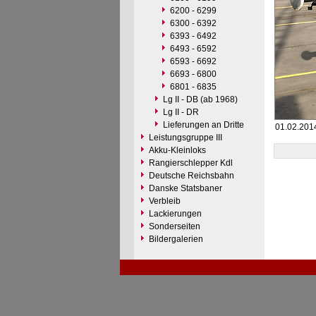
6200 - 6299
6300 - 6392
6393 - 6492
6493 - 6592
6593 - 6692
6693 - 6800
6801 - 6835
Lg II - DB (ab 1968)
Lg II - DR
Lieferungen an Dritte
01.02.2014
Leistungsgruppe III
Akku-Kleinloks
Rangierschlepper Kdl
Deutsche Reichsbahn
Danske Statsbaner
Verbleib
Lackierungen
Sonderseiten
Bildergalerien