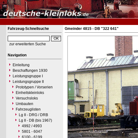
Fahrzeug-Schnellsuche
Gmeinder 4815 - DB "322 641"
zur erweiterten Suche
Navigation
Einleitung
Beschaffungen 1930
Leistungsgruppe I
Leistungsgruppe II
Prototypen / Vorserien
Einheitskleinloks
Versuchsloks
Umbauten
Fahrzeuglisten
Lg II - DRG / DRB
Lg II - DB (bis 1967)
4992 / 4993
5801 - 6047
6100 - 6199