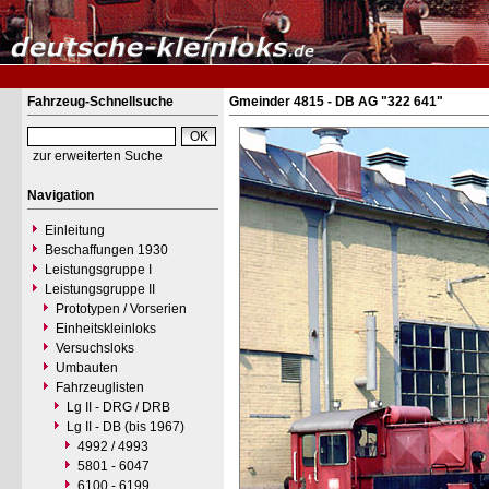
Fahrzeug-Schnellsuche
Gmeinder 4815 - DB AG "322 641"
zur erweiterten Suche
Navigation
Einleitung
Beschaffungen 1930
Leistungsgruppe I
Leistungsgruppe II
Prototypen / Vorserien
Einheitskleinloks
Versuchsloks
Umbauten
Fahrzeuglisten
Lg II - DRG / DRB
Lg II - DB (bis 1967)
4992 / 4993
5801 - 6047
6100 - 6199