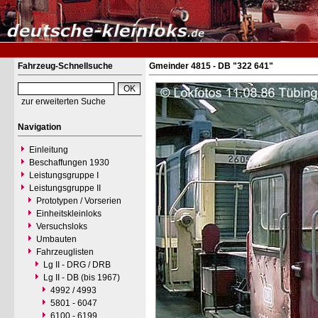
Fahrzeug-Schnellsuche
Gmeinder 4815 - DB "322 641"
zur erweiterten Suche
Navigation
Einleitung
Beschaffungen 1930
Leistungsgruppe I
Leistungsgruppe II
Prototypen / Vorserien
Einheitskleinloks
Versuchsloks
Umbauten
Fahrzeuglisten
Lg II - DRG / DRB
Lg II - DB (bis 1967)
4992 / 4993
5801 - 6047
6100 - 6199