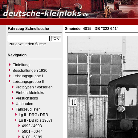
Fahrzeug-Schnellsuche
Gmeinder 4815 - DB "322 641"
zur erweiterten Suche
Navigation
Einleitung
Beschaffungen 1930
Leistungsgruppe I
Leistungsgruppe II
Prototypen / Vorserien
Einheitskleinloks
Versuchsloks
Umbauten
Fahrzeuglisten
Lg II - DRG / DRB
Lg II - DB (bis 1967)
4992 / 4993
5801 - 6047
6100 - 6199