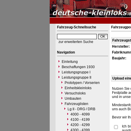
Fahrzeug-Schnellsuche
Fahrzeugpor
Fahrzeugs
zur erweiterten Suche
Hersteller:
Navigation
Fabriknum
Baujahr:
Einleitung
Beschaffungen 1930
Leistungsgruppe I
Leistungsgruppe II
Upload ein
Prototypen / Vorserien
Einheitskleinloks
Nutzen Sie 
Festplatte 
Versuchsloks
und in unse
Umbauten
Fahrzeuglisten
Mindestanfo
Lg II - DRG / DRB
uns auch Bi
4000 - 4099
Bevor wir I
4100 - 4199
4200 - 4299
Ich b
4300 - 4399
ausdr