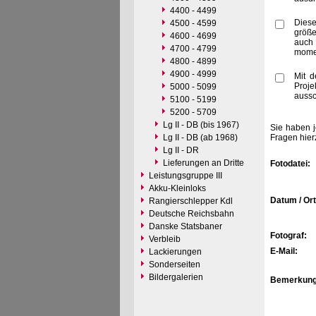
4400 - 4499
Diese
4500 - 4599
größe
4600 - 4699
auch
4700 - 4799
momen
4800 - 4899
4900 - 4999
Mit d
Proje
5000 - 5099
aussc
5100 - 5199
5200 - 5709
Lg II - DB (bis 1967)
Sie haben j
Lg II - DB (ab 1968)
Fragen hier
Lg II - DR
Lieferungen an Dritte
Fotodatei:
Leistungsgruppe III
Akku-Kleinloks
Datum / Ort
Rangierschlepper Kdl
Deutsche Reichsbahn
Danske Statsbaner
Fotograf:
Verbleib
E-Mail:
Lackierungen
Sonderseiten
Bildergalerien
Bemerkung