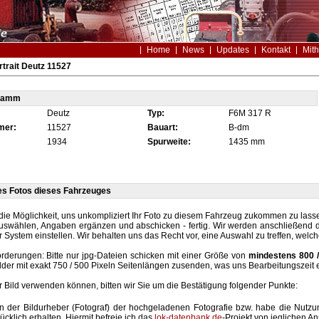
Home
News
Updates
Kontakt
Mith
trait Deutz 11527
tamm
Deutz
Typ:
F6M 317 R
mer:
11527
Bauart:
B-dm
1934
Spurweite:
1435 mm
es Fotos dieses Fahrzeuges
die Möglichkeit, uns unkompliziert Ihr Foto zu diesem Fahrzeug zukommen zu lassen
auswählen, Angaben ergänzen und abschicken - fertig. Wir werden anschließend d
r System einstellen. Wir behalten uns das Recht vor, eine Auswahl zu treffen, welc
rderungen: Bitte nur jpg-Dateien schicken mit einer Größe von
mindestens 800 /
lder mit exakt 750 / 500 Pixeln Seitenlängen zusenden, was uns Bearbeitungszeit 
hr Bild verwenden können, bitten wir Sie um die Bestätigung folgender Punkte:
in der Bildurheber (Fotograf) der hochgeladenen Fotografie bzw. habe die Nut
ücklich erhalten. Hiermit befreie ich das
lok-datenbank.de
-Projekt von jeglichen A