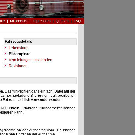
ilfe
Mitarbeiter
Impressum
Quellen
FAQ
Fahrzeugdetails
Lebenslauf
Bilderupload
Vermietungen ausblenden
Revisionen
. Das funktioniert ganz einfach: Datei auf der
as hochgeladene Bild prüfen, ggf. bearbeiten
he Fotos tatsächlich verwendet werden.
 600 Pixeln
. Erfahrene Bildbearbeiter können
ersparen kann.
zungsrechte an der Aufnahme vom Bildurheber
nsprüchen Dritter an der Aufnahme.