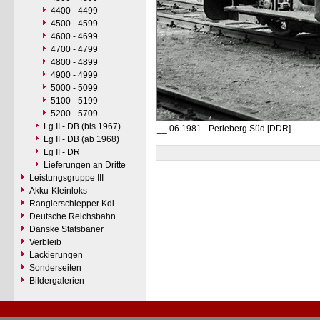
4400 - 4499
4500 - 4599
4600 - 4699
4700 - 4799
4800 - 4899
4900 - 4999
5000 - 5099
5100 - 5199
5200 - 5709
Lg II - DB (bis 1967)
__.06.1981 - Perleberg Süd [DDR]
Lg II - DB (ab 1968)
Lg II - DR
Lieferungen an Dritte
Leistungsgruppe III
Akku-Kleinloks
Rangierschlepper Kdl
Deutsche Reichsbahn
Danske Statsbaner
Verbleib
Lackierungen
Sonderseiten
Bildergalerien