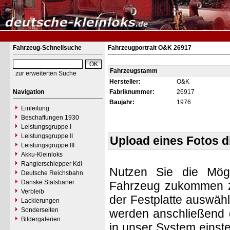
Fahrzeug-Schnellsuche
Fahrzeugportrait O&K 26917
Fahrzeugstamm
zur erweiterten Suche
Hersteller:
O&K
Navigation
Fabriknummer:
26917
Baujahr:
1976
Einleitung
Beschaffungen 1930
Leistungsgruppe I
Leistungsgruppe II
Upload eines Fotos 
Leistungsgruppe III
Akku-Kleinloks
Rangierschlepper Kdl
Nutzen Sie die Mögl
Deutsche Reichsbahn
Danske Statsbaner
Fahrzeug zukommen zu 
Verbleib
der Festplatte auswäh
Lackierungen
Sonderseiten
werden anschließend d
Bildergalerien
in unser System einste