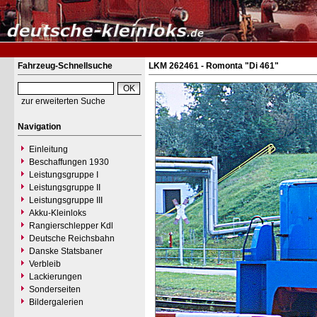
Fahrzeug-Schnellsuche
LKM 262461 - Romonta "Di 461"
zur erweiterten Suche
Navigation
Einleitung
Beschaffungen 1930
Leistungsgruppe I
Leistungsgruppe II
Leistungsgruppe III
Akku-Kleinloks
Rangierschlepper Kdl
Deutsche Reichsbahn
Danske Statsbaner
Verbleib
Lackierungen
Sonderseiten
Bildergalerien