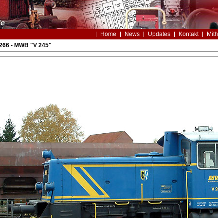
Home
News
Updates
Kontakt
Mith
266 - MWB "V 245"