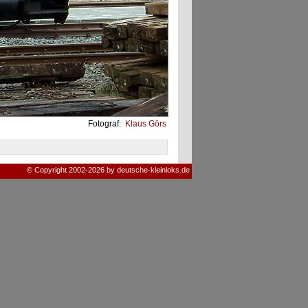
Fotograf:
Klaus Görs
© Copyright 2002-2026 by deutsche-kleinloks.de