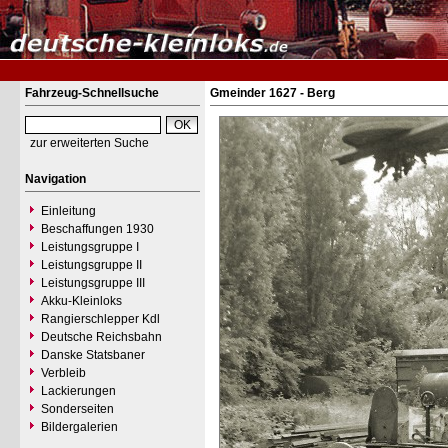
Fahrzeug-Schnellsuche
Gmeinder 1627 - Berg
zur erweiterten Suche
Navigation
Einleitung
Beschaffungen 1930
Leistungsgruppe I
Leistungsgruppe II
Leistungsgruppe III
Akku-Kleinloks
Rangierschlepper Kdl
Deutsche Reichsbahn
Danske Statsbaner
Verbleib
Lackierungen
Sonderseiten
Bildergalerien