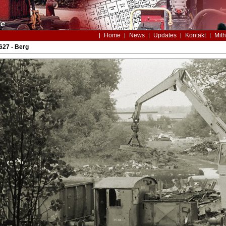
Home
News
Updates
Kontakt
Mith
627 - Berg