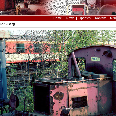
Home
News
Updates
Kontakt
Mith
627 - Berg