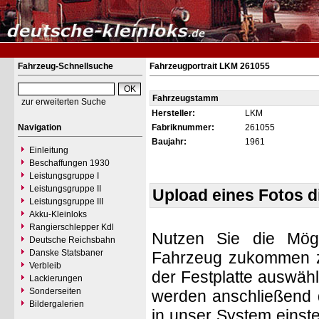
Fahrzeug-Schnellsuche
Fahrzeugportrait LKM 261055
Fahrzeugstamm
zur erweiterten Suche
Hersteller:
LKM
Navigation
Fabriknummer:
261055
Baujahr:
1961
Einleitung
Beschaffungen 1930
Leistungsgruppe I
Leistungsgruppe II
Upload eines Fotos 
Leistungsgruppe III
Akku-Kleinloks
Rangierschlepper Kdl
Nutzen Sie die Mögl
Deutsche Reichsbahn
Danske Statsbaner
Fahrzeug zukommen zu 
Verbleib
der Festplatte auswäh
Lackierungen
Sonderseiten
werden anschließend d
Bildergalerien
in unser System einste