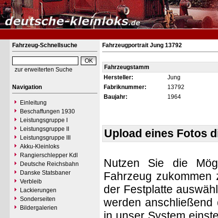
Fahrzeug-Schnellsuche
Fahrzeugportrait Jung 13792
Fahrzeugstamm
zur erweiterten Suche
Hersteller:
Jung
Navigation
Fabriknummer:
13792
Baujahr:
1964
Einleitung
Beschaffungen 1930
Leistungsgruppe I
Leistungsgruppe II
Upload eines Fotos 
Leistungsgruppe III
Akku-Kleinloks
Rangierschlepper Kdl
Nutzen Sie die Mögl
Deutsche Reichsbahn
Danske Statsbaner
Fahrzeug zukommen zu 
Verbleib
der Festplatte auswäh
Lackierungen
Sonderseiten
werden anschließend d
Bildergalerien
in unser System einste