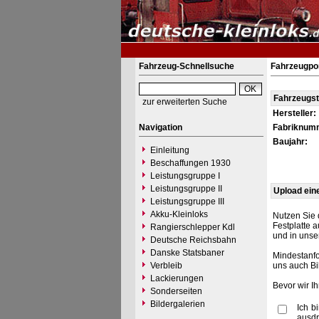
Fahrzeug-Schnellsuche
Fahrzeugpor
Fahrzeugs
zur erweiterten Suche
Hersteller:
Navigation
Fabriknum
Baujahr:
Einleitung
Beschaffungen 1930
Leistungsgruppe I
Leistungsgruppe II
Upload ein
Leistungsgruppe III
Akku-Kleinloks
Nutzen Sie 
Festplatte 
Rangierschlepper Kdl
und in unse
Deutsche Reichsbahn
Danske Statsbaner
Mindestanfo
Verbleib
uns auch Bi
Lackierungen
Bevor wir I
Sonderseiten
Bildergalerien
Ich b
ausdr