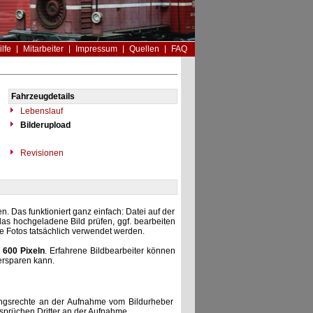
ilfe
Mitarbeiter
Impressum
Quellen
FAQ
Fahrzeugdetails
Lebenslauf
Bilderupload
Revisionen
. Das funktioniert ganz einfach: Datei auf der
as hochgeladene Bild prüfen, ggf. bearbeiten
he Fotos tatsächlich verwendet werden.
 600 Pixeln
. Erfahrene Bildbearbeiter können
ersparen kann.
zungsrechte an der Aufnahme vom Bildurheber
nsprüchen Dritter an der Aufnahme.