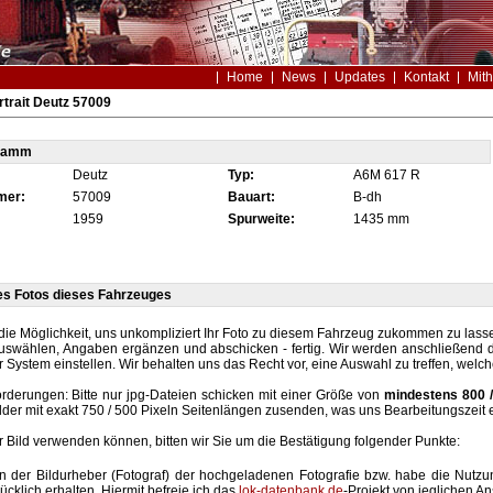
Home
News
Updates
Kontakt
Mith
trait Deutz 57009
tamm
Deutz
Typ:
A6M 617 R
mer:
57009
Bauart:
B-dh
1959
Spurweite:
1435 mm
es Fotos dieses Fahrzeuges
die Möglichkeit, uns unkompliziert Ihr Foto zu diesem Fahrzeug zukommen zu lassen
auswählen, Angaben ergänzen und abschicken - fertig. Wir werden anschließend d
r System einstellen. Wir behalten uns das Recht vor, eine Auswahl zu treffen, welc
rderungen: Bitte nur jpg-Dateien schicken mit einer Größe von
mindestens 800 /
lder mit exakt 750 / 500 Pixeln Seitenlängen zusenden, was uns Bearbeitungszeit 
hr Bild verwenden können, bitten wir Sie um die Bestätigung folgender Punkte:
in der Bildurheber (Fotograf) der hochgeladenen Fotografie bzw. habe die Nut
ücklich erhalten. Hiermit befreie ich das
lok-datenbank.de
-Projekt von jeglichen A