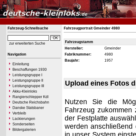
Fahrzeug-Schnellsuche
Fahrzeugportrait Gmeinder 4980
Fahrzeugstamm
zur erweiterten Suche
Hersteller:
Gmeinder
Navigation
Fabriknummer:
4980
Baujahr:
1957
Einleitung
Beschaffungen 1930
Leistungsgruppe I
Leistungsgruppe II
Upload eines Fotos 
Leistungsgruppe III
Akku-Kleinloks
Rangierschlepper Kdl
Nutzen Sie die Mögl
Deutsche Reichsbahn
Danske Statsbaner
Fahrzeug zukommen zu 
Verbleib
der Festplatte auswäh
Lackierungen
Sonderseiten
werden anschließend d
Bildergalerien
in unser System einste