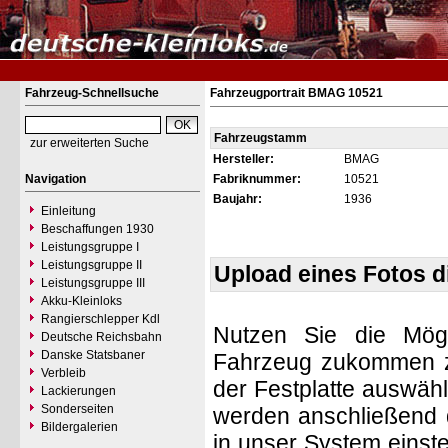
Fahrzeug-Schnellsuche
Fahrzeugportrait BMAG 10521
Fahrzeugstamm
zur erweiterten Suche
Hersteller:
BMAG
Navigation
Fabriknummer:
10521
Baujahr:
1936
Einleitung
Beschaffungen 1930
Leistungsgruppe I
Leistungsgruppe II
Upload eines Fotos 
Leistungsgruppe III
Akku-Kleinloks
Rangierschlepper Kdl
Nutzen Sie die Mögl
Deutsche Reichsbahn
Danske Statsbaner
Fahrzeug zukommen zu 
Verbleib
der Festplatte auswäh
Lackierungen
Sonderseiten
werden anschließend d
Bildergalerien
in unser System einste