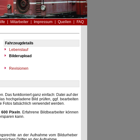
ilfe
Mitarbeiter
Impressum
Quellen
FAQ
Fahrzeugdetails
Lebenslauf
Bilderupload
Revisionen
. Das funktioniert ganz einfach: Datei auf der
as hochgeladene Bild prüfen, ggf. bearbeiten
he Fotos tatsächlich verwendet werden.
 600 Pixeln
. Erfahrene Bildbearbeiter können
ersparen kann.
zungsrechte an der Aufnahme vom Bildurheber
nsprüchen Dritter an der Aufnahme.