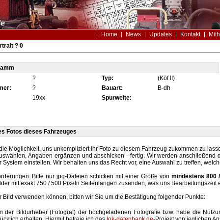
Home
News
Updates
Kontakt
Mith
trait ? 0
tamm
?
Typ:
(Köf II)
mer:
?
Bauart:
B-dh
19xx
Spurweite:
es Fotos dieses Fahrzeuges
die Möglichkeit, uns unkompliziert Ihr Foto zu diesem Fahrzeug zukommen zu lassen
auswählen, Angaben ergänzen und abschicken - fertig. Wir werden anschließend d
r System einstellen. Wir behalten uns das Recht vor, eine Auswahl zu treffen, welc
rderungen: Bitte nur jpg-Dateien schicken mit einer Größe von
mindestens 800 /
lder mit exakt 750 / 500 Pixeln Seitenlängen zusenden, was uns Bearbeitungszeit 
hr Bild verwenden können, bitten wir Sie um die Bestätigung folgender Punkte:
in der Bildurheber (Fotograf) der hochgeladenen Fotografie bzw. habe die Nut
ücklich erhalten. Hiermit befreie ich das
lok-datenbank.de
-Projekt von jeglichen A