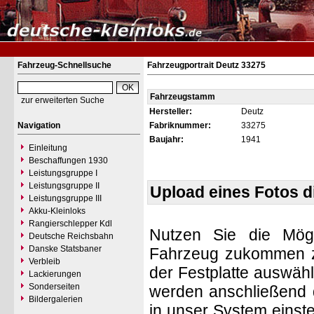
Fahrzeug-Schnellsuche
Fahrzeugportrait Deutz 33275
Fahrzeugstamm
zur erweiterten Suche
Hersteller:
Deutz
Navigation
Fabriknummer:
33275
Baujahr:
1941
Einleitung
Beschaffungen 1930
Leistungsgruppe I
Leistungsgruppe II
Upload eines Fotos 
Leistungsgruppe III
Akku-Kleinloks
Rangierschlepper Kdl
Nutzen Sie die Mögl
Deutsche Reichsbahn
Danske Statsbaner
Fahrzeug zukommen zu 
Verbleib
der Festplatte auswäh
Lackierungen
Sonderseiten
werden anschließend d
Bildergalerien
in unser System einste