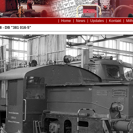
Home
News
Updates
Kontakt
Mith
8 - DB "381 016-5"