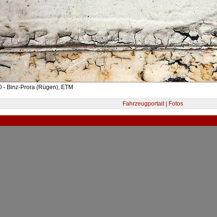
 - Binz-Prora (Rügen), ETM
Fahrzeugportait | Fotos