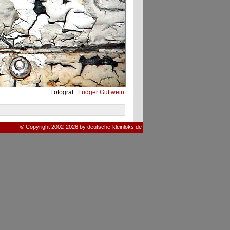
Fotograf:
Ludger Guttwein
© Copyright 2002-2026 by deutsche-kleinloks.de