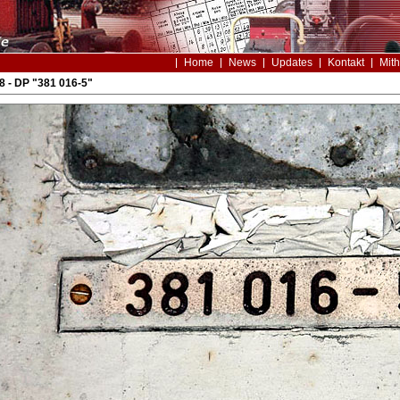
Home
News
Updates
Kontakt
Mith
8 - DP "381 016-5"