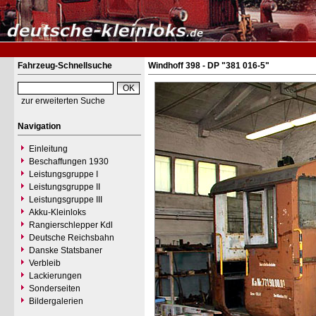
Fahrzeug-Schnellsuche
Windhoff 398 - DP "381 016-5"
zur erweiterten Suche
Navigation
Einleitung
Beschaffungen 1930
Leistungsgruppe I
Leistungsgruppe II
Leistungsgruppe III
Akku-Kleinloks
Rangierschlepper Kdl
Deutsche Reichsbahn
Danske Statsbaner
Verbleib
Lackierungen
Sonderseiten
Bildergalerien