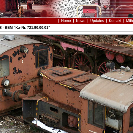
Home
News
Updates
Kontakt
Mith
8 - BEM "Ka-Nr. 721.90.00.01"