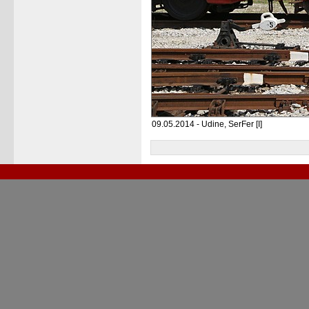
09.05.2014 - Udine, SerFer [I]