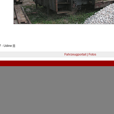
- Udine [I]
Fahrzeugportait | Fotos