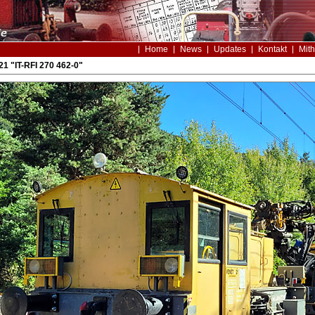
Home
News
Updates
Kontakt
Mith
21 "IT-RFI 270 462-0"