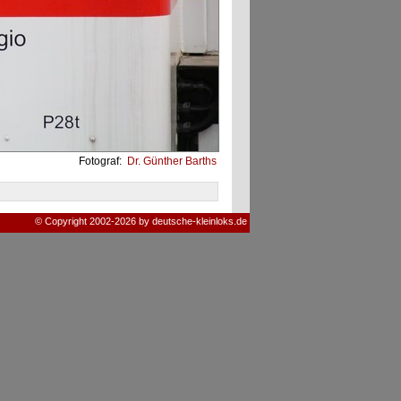
Fotograf:
Dr. Günther Barths
© Copyright 2002-2026 by deutsche-kleinloks.de