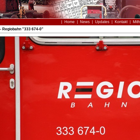
Home
News
Updates
Kontakt
Mith
- Regiobahn "333 674-0"