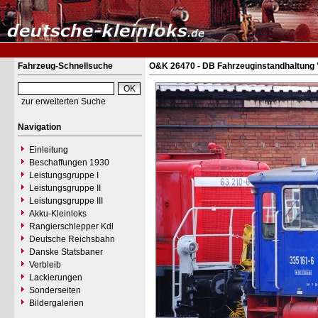
Fahrzeug-Schnellsuche
O&K 26470 - DB Fahrzeuginstandhaltung 
zur erweiterten Suche
Navigation
Einleitung
Beschaffungen 1930
Leistungsgruppe I
Leistungsgruppe II
Leistungsgruppe III
Akku-Kleinloks
Rangierschlepper Kdl
Deutsche Reichsbahn
Danske Statsbaner
Verbleib
Lackierungen
Sonderseiten
Bildergalerien