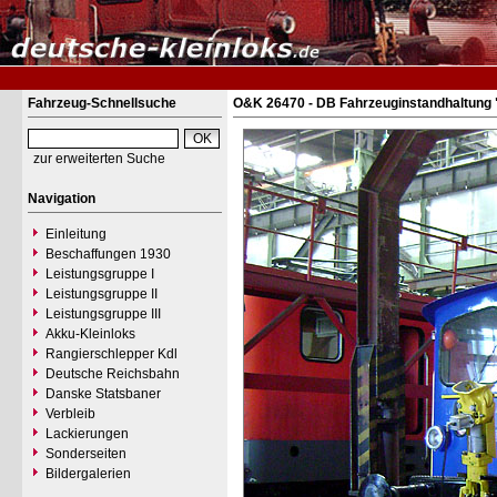
Fahrzeug-Schnellsuche
O&K 26470 - DB Fahrzeuginstandhaltung 
zur erweiterten Suche
Navigation
Einleitung
Beschaffungen 1930
Leistungsgruppe I
Leistungsgruppe II
Leistungsgruppe III
Akku-Kleinloks
Rangierschlepper Kdl
Deutsche Reichsbahn
Danske Statsbaner
Verbleib
Lackierungen
Sonderseiten
Bildergalerien