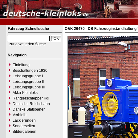
Fahrzeug-Schnellsuche
O&K 26470 - DB Fahrzeuginstandhaltung 
zur erweiterten Suche
Navigation
Einleitung
Beschaffungen 1930
Leistungsgruppe I
Leistungsgruppe II
Leistungsgruppe III
Akku-Kleinloks
Rangierschlepper Kdl
Deutsche Reichsbahn
Danske Statsbaner
Verbleib
Lackierungen
Sonderseiten
Bildergalerien