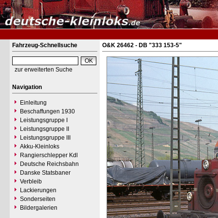
Fahrzeug-Schnellsuche
O&K 26462 - DB "333 153-5"
zur erweiterten Suche
Navigation
Einleitung
Beschaffungen 1930
Leistungsgruppe I
Leistungsgruppe II
Leistungsgruppe III
Akku-Kleinloks
Rangierschlepper Kdl
Deutsche Reichsbahn
Danske Statsbaner
Verbleib
Lackierungen
Sonderseiten
Bildergalerien