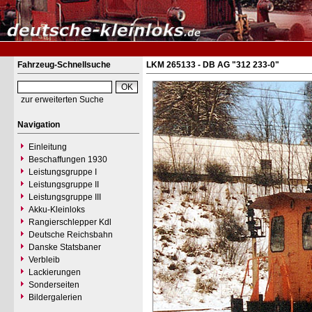
Fahrzeug-Schnellsuche
LKM 265133 - DB AG "312 233-0"
zur erweiterten Suche
Navigation
Einleitung
Beschaffungen 1930
Leistungsgruppe I
Leistungsgruppe II
Leistungsgruppe III
Akku-Kleinloks
Rangierschlepper Kdl
Deutsche Reichsbahn
Danske Statsbaner
Verbleib
Lackierungen
Sonderseiten
Bildergalerien