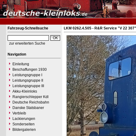
Fahrzeug-Schnellsuche
LKM 0262.4.505 - R&R Service "V 22 307
zur erweiterten Suche
Navigation
Einleitung
Beschaffungen 1930
Leistungsgruppe I
Leistungsgruppe II
Leistungsgruppe III
Akku-Kleinloks
Rangierschlepper Kdl
Deutsche Reichsbahn
Danske Statsbaner
Verbleib
Lackierungen
Sonderseiten
Bildergalerien