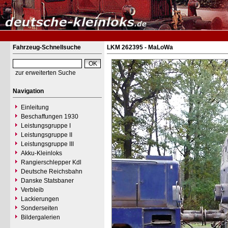
Fahrzeug-Schnellsuche
LKM 262395 - MaLoWa
zur erweiterten Suche
Navigation
Einleitung
Beschaffungen 1930
Leistungsgruppe I
Leistungsgruppe II
Leistungsgruppe III
Akku-Kleinloks
Rangierschlepper Kdl
Deutsche Reichsbahn
Danske Statsbaner
Verbleib
Lackierungen
Sonderseiten
Bildergalerien