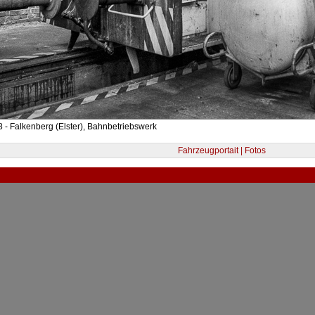
 - Falkenberg (Elster), Bahnbetriebswerk
Fahrzeugportait | Fotos