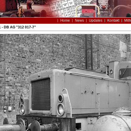
Home
News
Updates
Kontakt
Mith
 - DB AG "312 017-7"