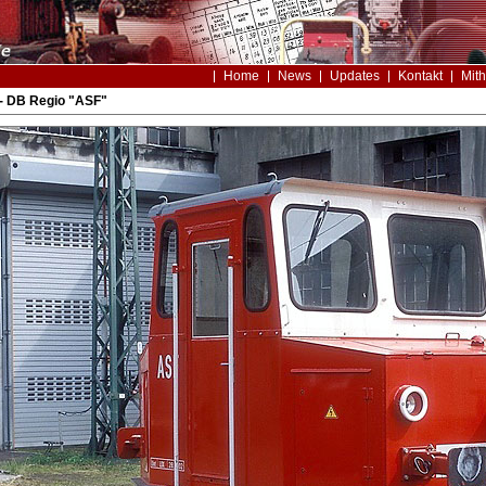
Home
News
Updates
Kontakt
Mith
- DB Regio "ASF"