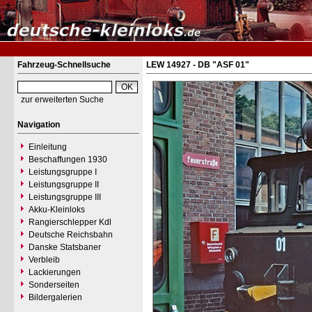
Fahrzeug-Schnellsuche
LEW 14927 - DB "ASF 01"
zur erweiterten Suche
Navigation
Einleitung
Beschaffungen 1930
Leistungsgruppe I
Leistungsgruppe II
Leistungsgruppe III
Akku-Kleinloks
Rangierschlepper Kdl
Deutsche Reichsbahn
Danske Statsbaner
Verbleib
Lackierungen
Sonderseiten
Bildergalerien