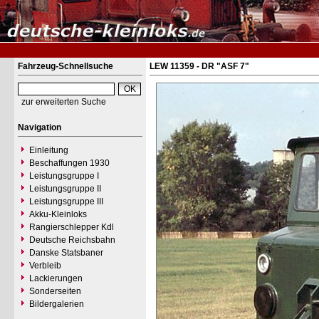
Fahrzeug-Schnellsuche
LEW 11359 - DR "ASF 7"
zur erweiterten Suche
Navigation
Einleitung
Beschaffungen 1930
Leistungsgruppe I
Leistungsgruppe II
Leistungsgruppe III
Akku-Kleinloks
Rangierschlepper Kdl
Deutsche Reichsbahn
Danske Statsbaner
Verbleib
Lackierungen
Sonderseiten
Bildergalerien