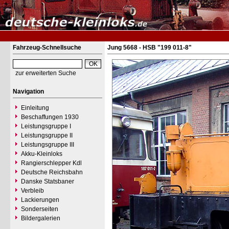
Fahrzeug-Schnellsuche
Jung 5668 - HSB "199 011-8"
zur erweiterten Suche
Navigation
Einleitung
Beschaffungen 1930
Leistungsgruppe I
Leistungsgruppe II
Leistungsgruppe III
Akku-Kleinloks
Rangierschlepper Kdl
Deutsche Reichsbahn
Danske Statsbaner
Verbleib
Lackierungen
Sonderseiten
Bildergalerien