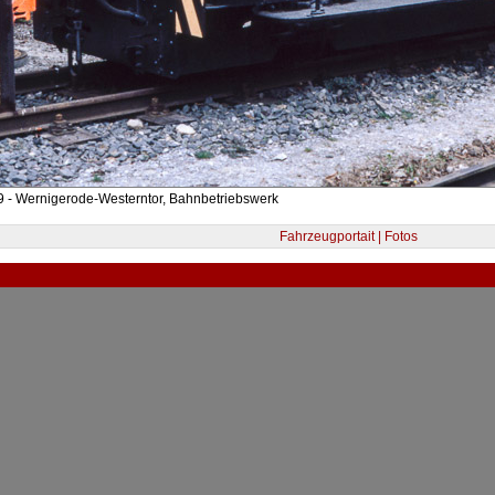
 - Wernigerode-Westerntor, Bahnbetriebswerk
Fahrzeugportait | Fotos