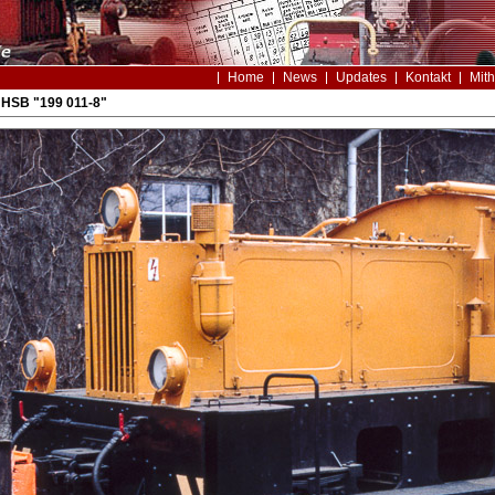
Home
News
Updates
Kontakt
Mith
 HSB "199 011-8"