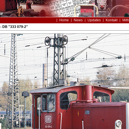
Home
News
Updates
Kontakt
Mith
- DB "333 079-2"