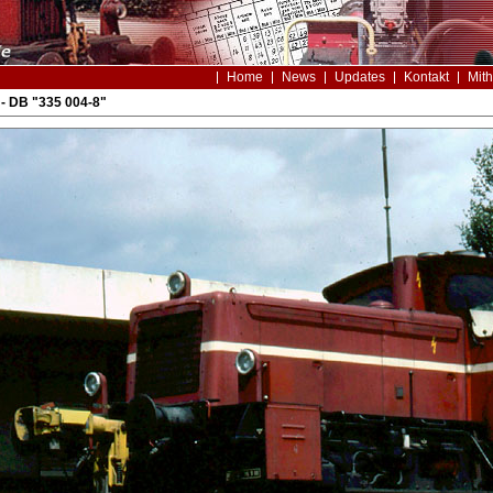
Home
News
Updates
Kontakt
Mith
- DB "335 004-8"