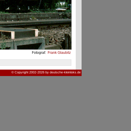
Fotograf:
Frank Glaubitz
© Copyright 2002-2026 by deutsche-kleinloks.de