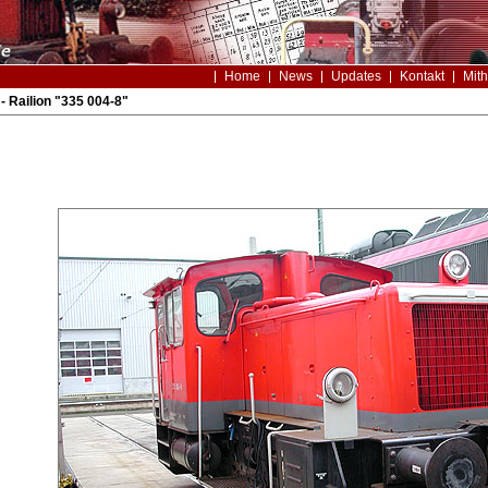
Home
News
Updates
Kontakt
Mith
- Railion "335 004-8"