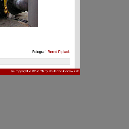
Fotograf:
Bernd Piplack
© Copyright 2002-2026 by deutsche-kleinloks.de