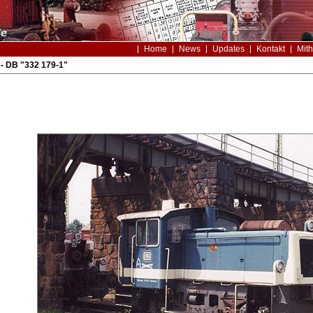
Home
News
Updates
Kontakt
Mith
- DB "332 179-1"