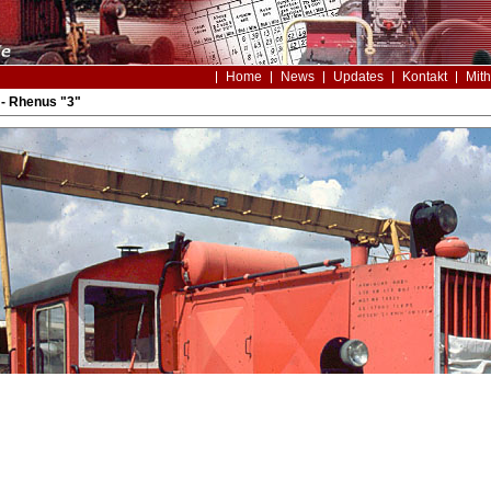
Home
News
Updates
Kontakt
Mith
- Rhenus "3"