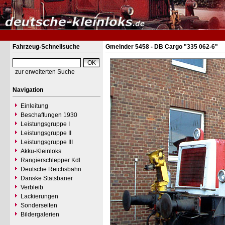
Fahrzeug-Schnellsuche
Gmeinder 5458 - DB Cargo "335 062-6"
zur erweiterten Suche
Navigation
Einleitung
Beschaffungen 1930
Leistungsgruppe I
Leistungsgruppe II
Leistungsgruppe III
Akku-Kleinloks
Rangierschlepper Kdl
Deutsche Reichsbahn
Danske Statsbaner
Verbleib
Lackierungen
Sonderseiten
Bildergalerien