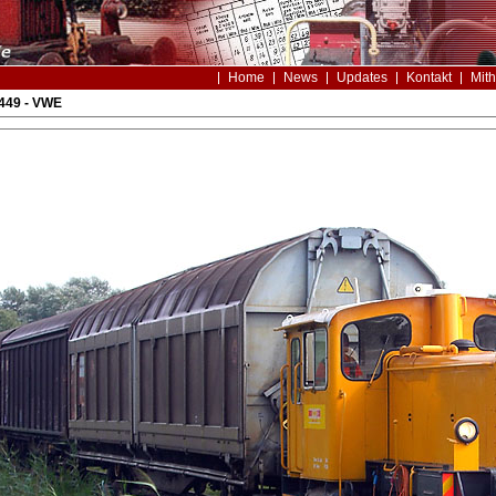
Home
News
Updates
Kontakt
Mith
449 - VWE